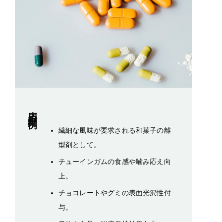
応用利用例
繊細な風味が要求される和菓子の離
型剤として。
チューインガムの食感や噛み応え向
上。
チョコレートやグミの表面光沢性付
与。